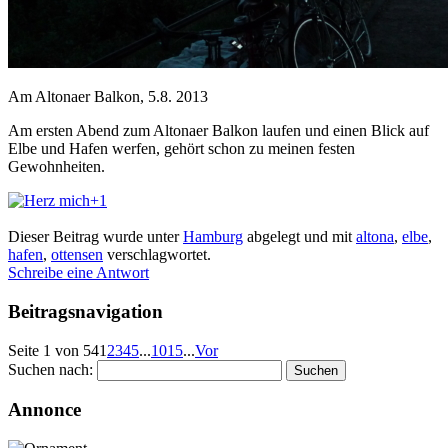
Am Altonaer Balkon, 5.8. 2013
Am ersten Abend zum Altonaer Balkon laufen und einen Blick auf
Elbe und Hafen werfen, gehört schon zu meinen festen
Gewohnheiten.
+1
Dieser Beitrag wurde unter
Hamburg
abgelegt und mit
altona
,
elbe
,
hafen
,
ottensen
verschlagwortet.
Schreibe eine Antwort
Beitragsnavigation
Seite 1 von 54
1
2
3
4
5
...
10
15
...
Vor
Suchen nach:
Annonce