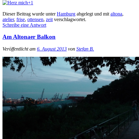
+1
Dieser Beitrag wurde unter
Hamburg
abgelegt und mit
altona
,
atelier
,
frise
,
ottensen
,
zeit
verschlagwortet.
Schreibe eine Antwort
Am Altonaer Balkon
Veröffentlicht am
6. August 2013
von
Stefan B.