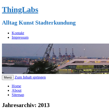
ThingLabs
Alltag Kunst Stadterkundung
Kontakt
Impressum
Zum Inhalt springen
Menü
Home
About
Sitemap
Jahresarchiv:
2013