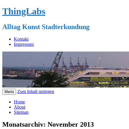
ThingLabs
Alltag Kunst Stadterkundung
Kontakt
Impressum
Zum Inhalt springen
Menü
Home
About
Sitemap
Monatsarchiv:
November 2013