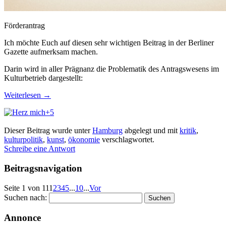
Förderantrag
Ich möchte Euch auf diesen sehr wichtigen Beitrag in der Berliner
Gazette aufmerksam machen.
Darin wird in aller Prägnanz die Problematik des Antragswesens im
Kulturbetrieb dargestellt:
Weiterlesen
→
+5
Dieser Beitrag wurde unter
Hamburg
abgelegt und mit
kritik
,
kulturpolitik
,
kunst
,
ökonomie
verschlagwortet.
Schreibe eine Antwort
Beitragsnavigation
Seite 1 von 11
1
2
3
4
5
...
10
...
Vor
Suchen nach:
Annonce