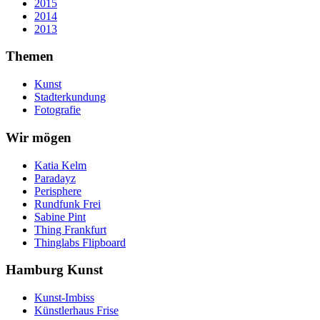
2015
2014
2013
Themen
Kunst
Stadterkundung
Fotografie
Wir mögen
Katia Kelm
Paradayz
Perisphere
Rundfunk Frei
Sabine Pint
Thing Frankfurt
Thinglabs Flipboard
Hamburg Kunst
Kunst-Imbiss
Künstlerhaus Frise