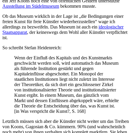
ein Jeff Koons noch eine von öffentlichen Geldern unterstützte
Ausstellung im Städelmuseum
bekommen musste.
Ob das Museum wirklich in der Lage ist
die Bedingungen einer
freien Kunst für freie Künstler wiederherzustellen
wage ich
allerdings zu bezweifeln. Das Museum ist auch ein
ideologischer
Staatsapparat
, der keineswegs dem Wohl aller Künstler verpflichtet
ist.
So schreibt Stefan Heidenreich:
Wenn der Einfluß des Kapitals und des Kunstmarkts
geschwächt werden soll, wird automatisch das Museum
als führende Institution gestärkt und gegen
Kapitaleinflüsse abgeschottet. Ein Monopol der
staatlichen Institutionen liegt nicht zuletzt im Interesse
der Theoretiker, da sich dort ein geschlossener Zirkel
von institutionalisierter Theorie und institutionalisierter
Kunst ergibt. In einem Museum, das gänzlich vom
Markt und dessen Einflüssen abgekoppelt wäre, erhielte
die Theorie die Entscheidung über das, was Kunst ist.
[in Was verspricht die Kunst?, S. 168]
Letztlich müssen sich aber die Künstler nicht weiter um das Treiben
von Koons, Gagosian & Co. kümmern. 90% (und wahrscheinlich
noch mehr) von ihnen verhalten sich komplett marktfern. Sie leben