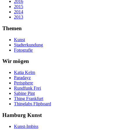
2016
2015
2014
2013
Themen
Kunst
Stadterkundung
Fotografie
Wir mögen
Katia Kelm
Paradayz
Perisphere
Rundfunk Frei
Sabine Pint
Thing Frankfurt
Thinglabs Flipboard
Hamburg Kunst
Kunst-Imbiss