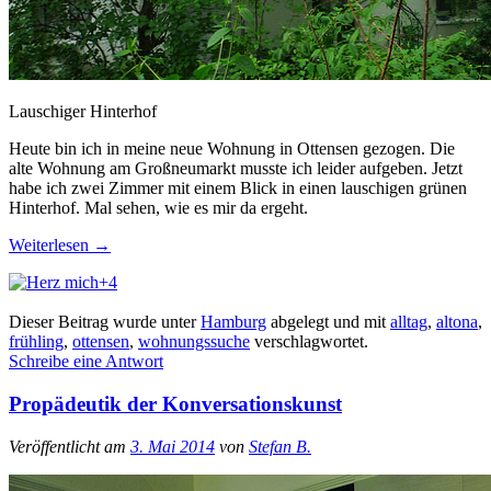
Lauschiger Hinterhof
Heute bin ich in meine neue Wohnung in Ottensen gezogen. Die
alte Wohnung am Großneumarkt musste ich leider aufgeben. Jetzt
habe ich zwei Zimmer mit einem Blick in einen lauschigen grünen
Hinterhof. Mal sehen, wie es mir da ergeht.
Weiterlesen
→
+4
Dieser Beitrag wurde unter
Hamburg
abgelegt und mit
alltag
,
altona
,
frühling
,
ottensen
,
wohnungssuche
verschlagwortet.
Schreibe eine Antwort
Propädeutik der Konversationskunst
Veröffentlicht am
3. Mai 2014
von
Stefan B.