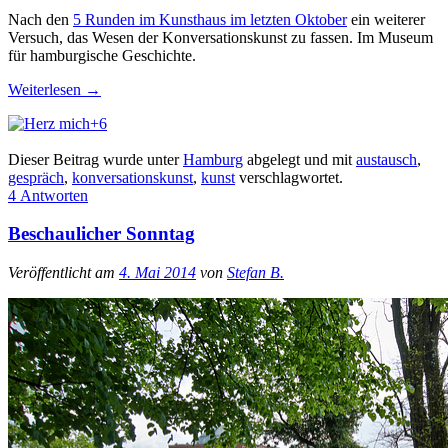
Nach den
5 Runden im Kunsthaus im letzten Oktober
ein weiterer
Versuch, das Wesen der Konversationskunst zu fassen. Im Museum
für hamburgische Geschichte.
Weiterlesen
→
+6
Dieser Beitrag wurde unter
Hamburg
abgelegt und mit
austausch
,
gespräch
,
konversationskunst
,
kunst
verschlagwortet.
4 Antworten
Beschaulicher Sonntag
Veröffentlicht am
4. Mai 2014
von
Stefan B.