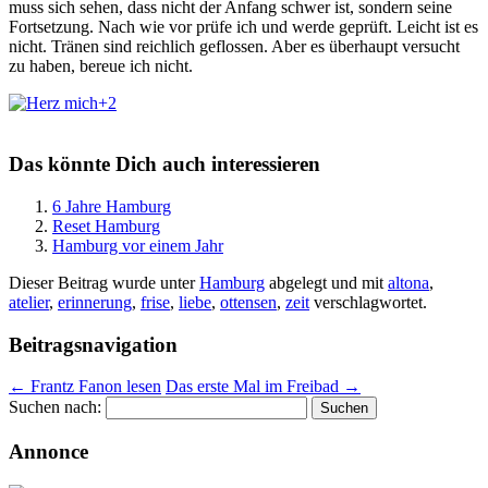
muss sich sehen, dass nicht der Anfang schwer ist, sondern seine
Fortsetzung. Nach wie vor prüfe ich und werde geprüft. Leicht ist es
nicht. Tränen sind reichlich geflossen. Aber es überhaupt versucht
zu haben, bereue ich nicht.
+2
Das könnte Dich auch interessieren
6 Jahre Hamburg
Reset Hamburg
Hamburg vor einem Jahr
Dieser Beitrag wurde unter
Hamburg
abgelegt und mit
altona
,
atelier
,
erinnerung
,
frise
,
liebe
,
ottensen
,
zeit
verschlagwortet.
Beitragsnavigation
←
Frantz Fanon lesen
Das erste Mal im Freibad
→
Suchen nach:
Annonce