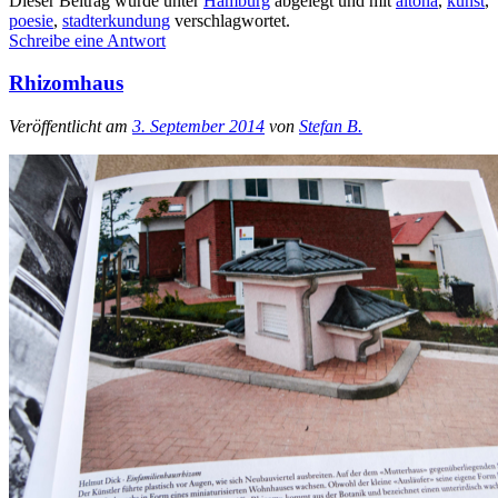
Dieser Beitrag wurde unter
Hamburg
abgelegt und mit
altona
,
kunst
,
poesie
,
stadterkundung
verschlagwortet.
Schreibe eine Antwort
Rhizomhaus
Veröffentlicht am
3. September 2014
von
Stefan B.