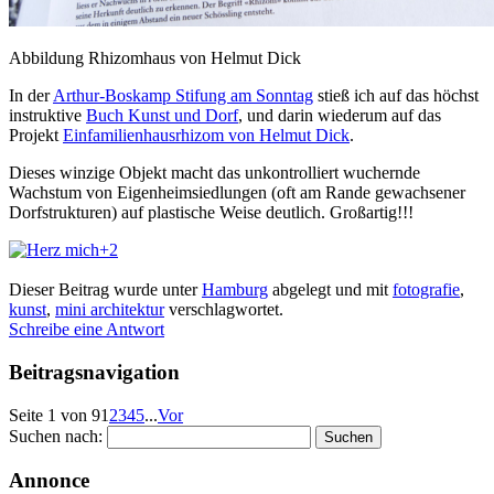
Abbildung Rhizomhaus von Helmut Dick
In der
Arthur-Boskamp Stifung am Sonntag
stieß ich auf das höchst
instruktive
Buch Kunst und Dorf
, und darin wiederum auf das
Projekt
Einfamilienhausrhizom von Helmut Dick
.
Dieses winzige Objekt macht das unkontrolliert wuchernde
Wachstum von Eigenheimsiedlungen (oft am Rande gewachsener
Dorfstrukturen) auf plastische Weise deutlich. Großartig!!!
+2
Dieser Beitrag wurde unter
Hamburg
abgelegt und mit
fotografie
,
kunst
,
mini architektur
verschlagwortet.
Schreibe eine Antwort
Beitragsnavigation
Seite 1 von 9
1
2
3
4
5
...
Vor
Suchen nach:
Annonce