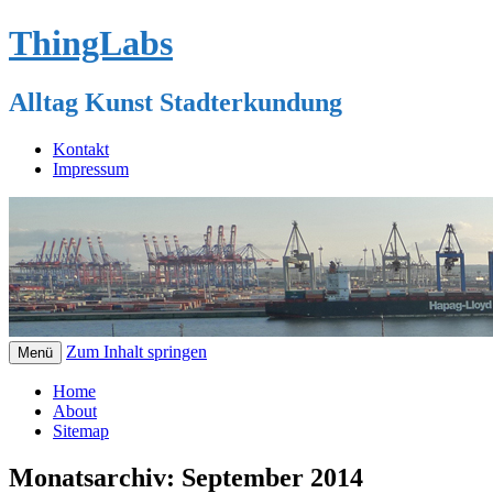
ThingLabs
Alltag Kunst Stadterkundung
Kontakt
Impressum
Zum Inhalt springen
Menü
Home
About
Sitemap
Monatsarchiv:
September 2014