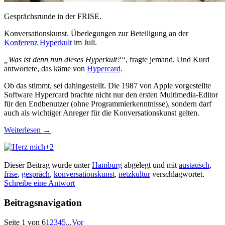
Gesprächsrunde in der FRISE.
Konversationskunst. Überlegungen zur Beteiligung an der
Konferenz Hyperkult
im Juli.
„Was ist denn nun dieses Hyperkult?“
, fragte jemand. Und Kurd
antwortete, das käme von
Hypercard
.
Ob das stimmt, sei dahingestellt. Die 1987 von Apple vorgestellte
Software Hypercard brachte nicht nur den ersten Multimedia-Editor
für den Endbenutzer (ohne Programmierkenntnisse), sondern darf
auch als wichtiger Anreger für die Konversationskunst gelten.
Weiterlesen
→
+2
Dieser Beitrag wurde unter
Hamburg
abgelegt und mit
austausch
,
frise
,
gespräch
,
konversationskunst
,
netzkultur
verschlagwortet.
Schreibe eine Antwort
Beitragsnavigation
Seite 1 von 6
1
2
3
4
5
...
Vor