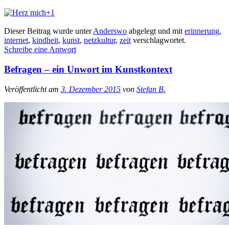
+1
Dieser Beitrag wurde unter
Anderswo
abgelegt und mit
erinnerung
,
internet
,
kindheit
,
kunst
,
netzkultur
,
zeit
verschlagwortet.
Schreibe eine Antwort
Befragen – ein Unwort im Kunstkontext
Veröffentlicht am
3. Dezember 2015
von
Stefan B.