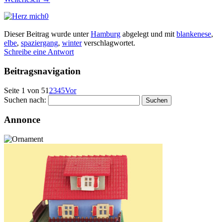
0
Dieser Beitrag wurde unter
Hamburg
abgelegt und mit
blankenese
,
elbe
,
spaziergang
,
winter
verschlagwortet.
Schreibe eine Antwort
Beitragsnavigation
Seite 1 von 5
1
2
3
4
5
Vor
Suchen nach:
Annonce