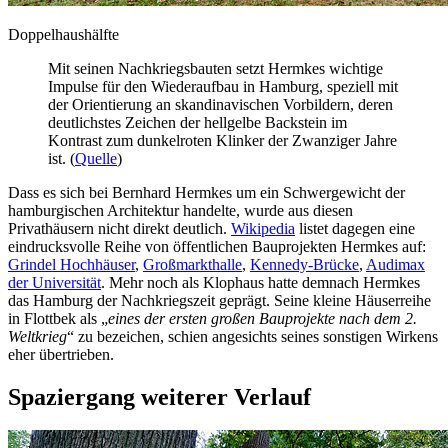
Doppelhaushälfte
Mit seinen Nachkriegsbauten setzt Hermkes wichtige
Impulse für den Wiederaufbau in Hamburg, speziell mit
der Orientierung an skandinavischen Vorbildern, deren
deutlichstes Zeichen der hellgelbe Backstein im
Kontrast zum dunkelroten Klinker der Zwanziger Jahre
ist. (
Quelle
)
Dass es sich bei Bernhard Hermkes um ein Schwergewicht der
hamburgischen Architektur handelte, wurde aus diesen
Privathäusern nicht direkt deutlich.
Wikipedia
listet dagegen eine
eindrucksvolle Reihe von öffentlichen Bauprojekten Hermkes auf:
Grindel Hochhäuser
,
Großmarkthalle
,
Kennedy-Brücke
,
Audimax
der Universität
. Mehr noch als Klophaus hatte demnach Hermkes
das Hamburg der Nachkriegszeit geprägt. Seine kleine Häuserreihe
in Flottbek als „
eines der ersten großen Bauprojekte nach dem 2.
Weltkrieg
“ zu bezeichen, schien angesichts seines sonstigen Wirkens
eher übertrieben.
Spaziergang weiterer Verlauf