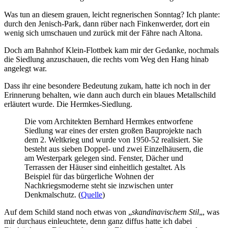
Was tun an diesem grauen, leicht regnerischen Sonntag? Ich plante:
durch den Jenisch-Park, dann rüber nach Finkenwerder, dort ein
wenig sich umschauen und zurück mit der Fähre nach Altona.
Doch am Bahnhof Klein-Flottbek kam mir der Gedanke, nochmals
die Siedlung anzuschauen, die rechts vom Weg den Hang hinab
angelegt war.
Dass ihr eine besondere Bedeutung zukam, hatte ich noch in der
Erinnerung behalten, wie dann auch durch ein blaues Metallschild
erläutert wurde. Die Hermkes-Siedlung.
Die vom Architekten Bernhard Hermkes entworfene
Siedlung war eines der ersten großen Bauprojekte nach
dem 2. Weltkrieg und wurde von 1950-52 realisiert. Sie
besteht aus sieben Doppel- und zwei Einzelhäusern, die
am Westerpark gelegen sind. Fenster, Dächer und
Terrassen der Häuser sind einheitlich gestaltet. Als
Beispiel für das bürgerliche Wohnen der
Nachkriegsmoderne steht sie inzwischen unter
Denkmalschutz. (
Quelle
)
Auf dem Schild stand noch etwas von „
skandinavischem Stil
„, was
mir durchaus einleuchtete, denn ganz diffus hatte ich dabei