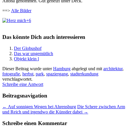
Altona genommen. Gut geheizt unter Deck.
==>
Alle Bilder
+6
Das könnte Dich auch interessieren
Der Globushof
Das war ungemütlich
Objekt klein l
Dieser Beitrag wurde unter
Hamburg
abgelegt und mit
architektur
,
fotografie
,
herbst
,
park
,
spaziergang
,
stadterkundung
verschlagwortet.
Schreibe eine Antwort
Beitragsnavigation
←
Auf sonnigen Wegen bei Ahrensburg
Die Schere zwischen Arm
und Reich und irgendwo die Künstler dabei
→
Schreibe einen Kommentar