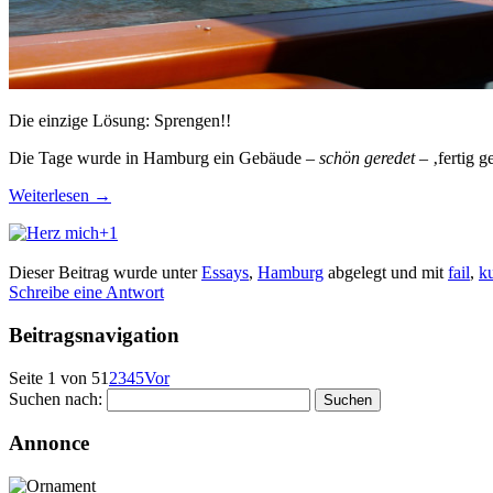
Die einzige Lösung: Sprengen!!
Die Tage wurde in Hamburg ein Gebäude –
schön geredet
– ‚fertig g
Weiterlesen
→
+1
Dieser Beitrag wurde unter
Essays
,
Hamburg
abgelegt und mit
fail
,
ku
Schreibe eine Antwort
Beitragsnavigation
Seite 1 von 5
1
2
3
4
5
Vor
Suchen nach:
Annonce