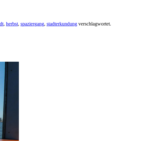
edt
,
herbst
,
spaziergang
,
stadterkundung
verschlagwortet.