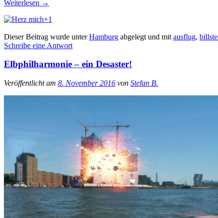
Weiterlesen
→
+1
Dieser Beitrag wurde unter
Hamburg
abgelegt und mit
ausflug
,
billst
Schreibe eine Antwort
Elbphilharmonie – ein Desaster!
Veröffentlicht am
8. November 2016
von
Stefan B.