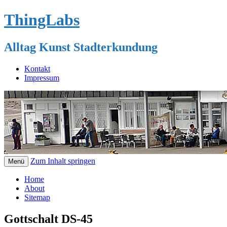
ThingLabs
Alltag Kunst Stadterkundung
Kontakt
Impressum
Zum Inhalt springen
Menü
Home
About
Sitemap
Gottschalt DS-45