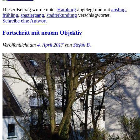
Dieser Beitrag wurde unter
Hamburg
abgelegt und mit
ausflug
,
frühling
,
spaziergang
,
stadterkundung
verschlagwortet.
Schreibe eine Antwort
Fortschritt mit neuem Objektiv
Veröffentlicht am
4. April 2017
von
Stefan B.