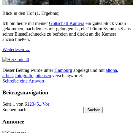
Blick in den Hof (1. Ergebnis)
Ich bin heute mit meiner
Gottschalt-Kamera
ein gutes Stück voran
gekommen, nachdem es mir gelungen ist, ein 100mm Symmar-S aus
seiner Einstellschnecke zu befreien und direkt an die Kamera
anzuschließen.
Weiterlesen
→
0
Dieser Beitrag wurde unter
Hamburg
abgelegt und mit
altona
,
arbeit
,
fotografie
,
ottensen
verschlagwortet.
Schreibe eine Antwort
Beitragsnavigation
Seite 1 von 6
1
2
3
4
5
...
Vor
Suchen nach:
Annonce