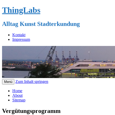
ThingLabs
Alltag Kunst Stadterkundung
Kontakt
Impressum
Zum Inhalt springen
Menü
Home
About
Sitemap
Vergütungsprogramm