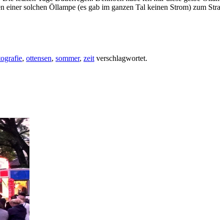
en einer solchen Öllampe (es gab im ganzen Tal keinen Strom) zum Stra
tografie
,
ottensen
,
sommer
,
zeit
verschlagwortet.