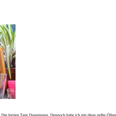
h. Die letzten Tage Dauerregen. Dennoch habe ich mir diese gelbe Öllam