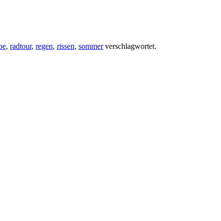
be
,
radtour
,
regen
,
rissen
,
sommer
verschlagwortet.