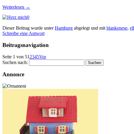
Weiterlesen
→
0
Dieser Beitrag wurde unter
Hamburg
abgelegt und mit
blankenese
,
el
Schreibe eine Antwort
Beitragsnavigation
Seite 1 von 5
1
2
3
4
5
Vor
Suchen nach:
Annonce