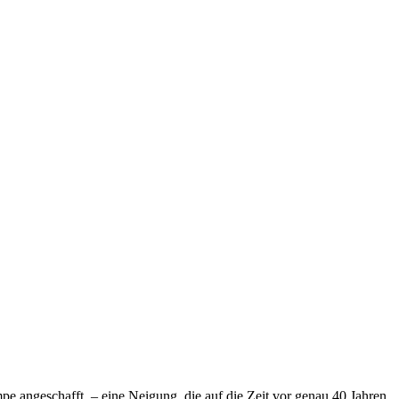
pe angeschafft, – eine Neigung, die auf die Zeit vor genau 40 Jahren