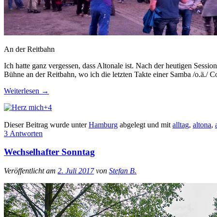
An der Reitbahn
Ich hatte ganz vergessen, dass Altonale ist. Nach der heutigen Sessi
Bühne an der Reitbahn, wo ich die letzten Takte einer Samba /o.ä./
Weiterlesen
→
+4
Dieser Beitrag wurde unter
Hamburg
abgelegt und mit
alltag
,
altona
,
3 Antworten
Wechselhafter Sonntag
Veröffentlicht am
2. Juli 2017
von
Stefan B.