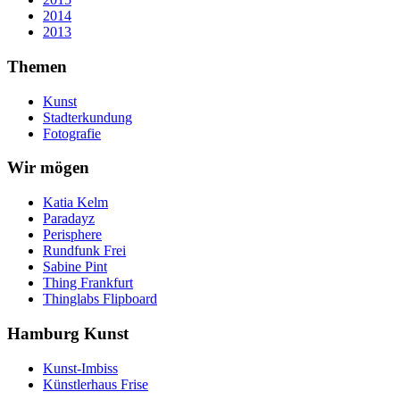
2014
2013
Themen
Kunst
Stadterkundung
Fotografie
Wir mögen
Katia Kelm
Paradayz
Perisphere
Rundfunk Frei
Sabine Pint
Thing Frankfurt
Thinglabs Flipboard
Hamburg Kunst
Kunst-Imbiss
Künstlerhaus Frise