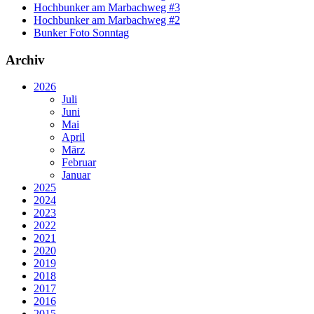
Hochbunker am Marbachweg #3
Hochbunker am Marbachweg #2
Bunker Foto Sonntag
Archiv
2026
Juli
Juni
Mai
April
März
Februar
Januar
2025
2024
2023
2022
2021
2020
2019
2018
2017
2016
2015