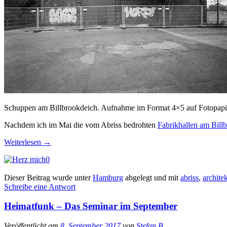
Schuppen am Billbrookdeich. Aufnahme im Format 4×5 auf Fotopapi
Nachdem ich im Mai die vom Abriss bedrohten
Fabrikhallen am Bill
Weiterlesen
→
0
Dieser Beitrag wurde unter
Hamburg
abgelegt und mit
abriss
,
architek
Schreibe eine Antwort
Heimatfunk – Das Seminar im September
Veröffentlicht am
8. September 2017
von
Stefan B.