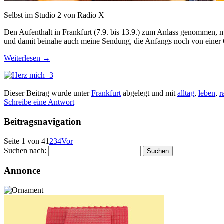
Selbst im Studio 2 von Radio X
Den Aufenthalt in Frankfurt (7.9. bis 13.9.) zum Anlass genommen, 
und damit beinahe auch meine Sendung, die Anfangs noch von einer
Weiterlesen
→
+3
Dieser Beitrag wurde unter
Frankfurt
abgelegt und mit
alltag
,
leben
,
r
Schreibe eine Antwort
Beitragsnavigation
Seite 1 von 4
1
2
3
4
Vor
Suchen nach:
Annonce