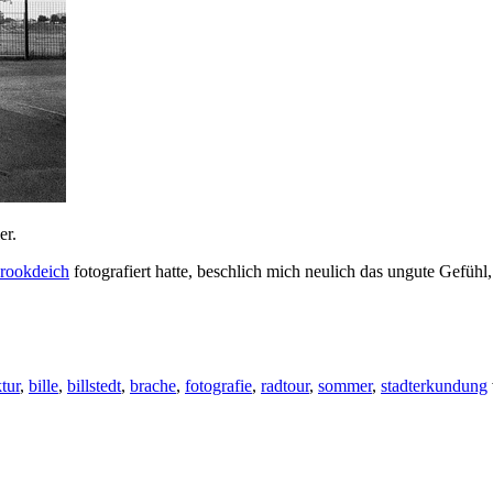
er.
brookdeich
fotografiert hatte, beschlich mich neulich das ungute Gefüh
tur
,
bille
,
billstedt
,
brache
,
fotografie
,
radtour
,
sommer
,
stadterkundung