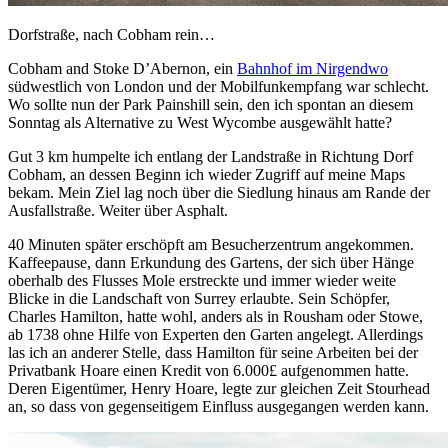
Dorfstraße, nach Cobham rein…
Cobham and Stoke D’Abernon, ein
Bahnhof im Nirgendwo
südwestlich von London und der Mobilfunkempfang war schlecht.
Wo sollte nun der Park Painshill sein, den ich spontan an diesem
Sonntag als Alternative zu West Wycombe ausgewählt hatte?
Gut 3 km humpelte ich entlang der Landstraße in Richtung Dorf
Cobham, an dessen Beginn ich wieder Zugriff auf meine Maps
bekam. Mein Ziel lag noch über die Siedlung hinaus am Rande der
Ausfallstraße. Weiter über Asphalt.
40 Minuten später erschöpft am Besucherzentrum angekommen.
Kaffeepause, dann Erkundung des Gartens, der sich über Hänge
oberhalb des Flusses Mole erstreckte und immer wieder weite
Blicke in die Landschaft von Surrey erlaubte. Sein Schöpfer,
Charles Hamilton, hatte wohl, anders als in Rousham oder Stowe,
ab 1738 ohne Hilfe von Experten den Garten angelegt. Allerdings
las ich an anderer Stelle, dass Hamilton für seine Arbeiten bei der
Privatbank Hoare einen Kredit von 6.000£ aufgenommen hatte.
Deren Eigentümer, Henry Hoare, legte zur gleichen Zeit Stourhead
an, so dass von gegenseitigem Einfluss ausgegangen werden kann.