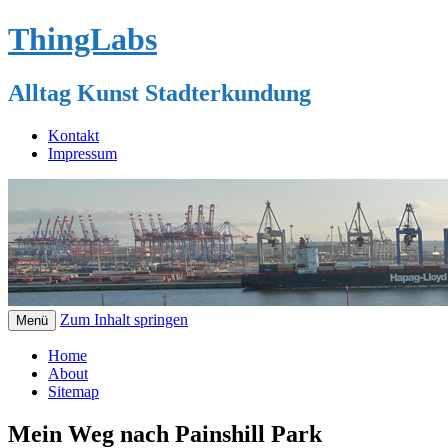
ThingLabs
Alltag Kunst Stadterkundung
Kontakt
Impressum
Zum Inhalt springen
Menü
Home
About
Sitemap
Mein Weg nach Painshill Park