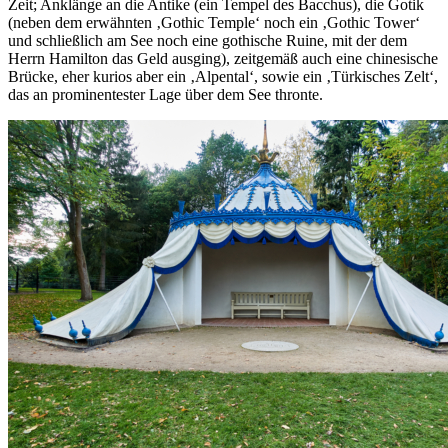
Zeit; Anklänge an die Antike (ein Tempel des Bacchus), die Gotik
(neben dem erwähnten ‚Gothic Temple‘ noch ein ‚Gothic Tower‘
und schließlich am See noch eine gothische Ruine, mit der dem
Herrn Hamilton das Geld ausging), zeitgemäß auch eine chinesische
Brücke, eher kurios aber ein ‚Alpental‘, sowie ein ‚Türkisches Zelt‘,
das an prominentester Lage über dem See thronte.