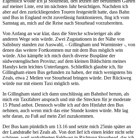
Eigentlich wollte ich ja Stourhead, den letzten der berühmten Gärten
auf meiner Liste, erst im nächsten Jahr besichtigen. Nachdem ich
aber auf den zurückliegenden Touren festgestellt hatte, dass Bahn
und Bus in England recht zuverlässig funktionieren, fing ich vom
Samstag an, mich auf die Reise nach Stourhead vorzubereiten.
Von Anfang an war klar, dass die Strecke schwieriger als alle
anderen Wege sein würde. Zwei Zugstationen in der Nähe von
Salisbury standen zur Auswahl, – Gillingham und Warminster -, von
denen das weitere Fortkommen nur mit dem Bus möglich sein
würde. Also kämpfte ich mich durch diverse Buspläne der
südwestenglischen Provinz; auf dem kleinen Bildschirm meines
Handys kein leichtes Unterfangen. Schließlich glaubte ich, für
Gillingham einen Bus gefunden zu haben, der mich wenigstens bis
Zeals, etwa 2 Meilen vor Stourhead bringen würde. Der Rückweg
würde nur mit einem Taxi möglich sein.
In Gillingham stand ich dann unschlüssig am Bahnhof herum, als
mich ein Taxifahrer ansprach und mir die Strecken für je moderate
15 Pfund anbot. Dennoch wollte ich auf den Hinfahrt den Bus
nehmen, auch wenn mich das eine Stunde kosten würde. Mir lag
sehr daran, zu Fuß auf mein Ziel zuzukommen.
Der Bus kam pünktlich um 13.16 und setzte mich 25min später an
der Landstraße bei Zeals ab. Von dort lief ich einen leider nicht sehr
schönen, weil asphaltierten Feldweg in Richtung Stourhead, das ich