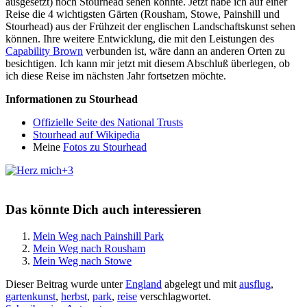
ausgesetzt) noch Stourhead sehen konnte. Jetzt habe ich auf einer
Reise die 4 wichtigsten Gärten (Rousham, Stowe, Painshill und
Stourhead) aus der Frühzeit der englischen Landschaftskunst sehen
können. Ihre weitere Entwicklung, die mit den Leistungen des
Capability Brown
verbunden ist, wäre dann an anderen Orten zu
besichtigen. Ich kann mir jetzt mit diesem Abschluß überlegen, ob
ich diese Reise im nächsten Jahr fortsetzen möchte.
Informationen zu Stourhead
Offizielle Seite des National Trusts
Stourhead auf Wikipedia
Meine
Fotos zu Stourhead
+3
Das könnte Dich auch interessieren
Mein Weg nach Painshill Park
Mein Weg nach Rousham
Mein Weg nach Stowe
Dieser Beitrag wurde unter
England
abgelegt und mit
ausflug
,
gartenkunst
,
herbst
,
park
,
reise
verschlagwortet.