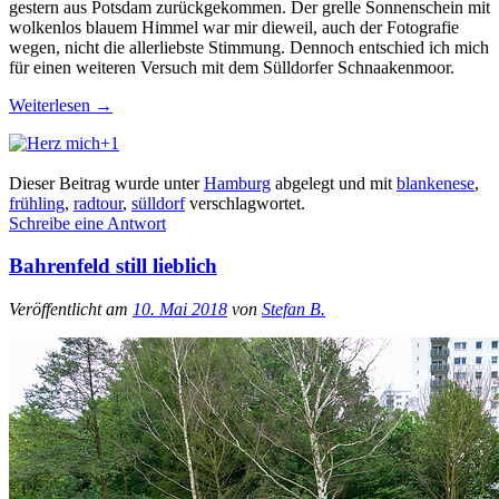
gestern aus Potsdam zurückgekommen. Der grelle Sonnenschein mit
wolkenlos blauem Himmel war mir dieweil, auch der Fotografie
wegen, nicht die allerliebste Stimmung. Dennoch entschied ich mich
für einen weiteren Versuch mit dem Sülldorfer Schnaakenmoor.
Weiterlesen
→
+1
Dieser Beitrag wurde unter
Hamburg
abgelegt und mit
blankenese
,
frühling
,
radtour
,
sülldorf
verschlagwortet.
Schreibe eine Antwort
Bahrenfeld still lieblich
Veröffentlicht am
10. Mai 2018
von
Stefan B.