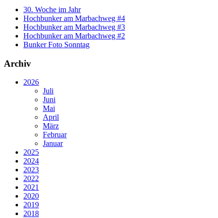
30. Woche im Jahr
Hochbunker am Marbachweg #4
Hochbunker am Marbachweg #3
Hochbunker am Marbachweg #2
Bunker Foto Sonntag
Archiv
2026
Juli
Juni
Mai
April
März
Februar
Januar
2025
2024
2023
2022
2021
2020
2019
2018