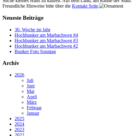
Suche kleines Haus zu kaufen. Auf dem Land, am Rande der Stadt.
Freundliche Hinweise bitte über die
Kontakt Seite
.
Neueste Beiträge
30. Woche im Jahr
Hochbunker am Marbachweg #4
Hochbunker am Marbachweg #3
Hochbunker am Marbachweg #2
Bunker Foto Sonntag
Archiv
2026
Juli
Juni
Mai
April
März
Februar
Januar
2025
2024
2023
2022