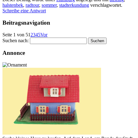
halstenbek
,
radtour
,
sommer
,
stadterkundung
verschlagwortet.
Schreibe eine Antwort
Beitragsnavigation
Seite 1 von 5
1
2
3
4
5
Vor
Suchen nach:
Annonce