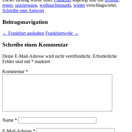
regen
,
spaziergang
,
weihnachtsmarkt
,
winter
verschlagwortet.
Schreibe eine Antwort
Beitragsnavigation
←
Frankfurt aushalten
Frankfurtweile
→
Schreibe einen Kommentar
Deine E-Mail-Adresse wird nicht veröffentlicht.
Erforderliche
Felder sind mit
*
markiert
Kommentar
*
Name
*
E-Mail-Adresse
*