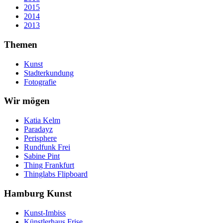
2015
2014
2013
Themen
Kunst
Stadterkundung
Fotografie
Wir mögen
Katia Kelm
Paradayz
Perisphere
Rundfunk Frei
Sabine Pint
Thing Frankfurt
Thinglabs Flipboard
Hamburg Kunst
Kunst-Imbiss
Künstlerhaus Frise