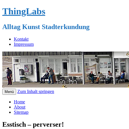
ThingLabs
Alltag Kunst Stadterkundung
Kontakt
Impressum
Zum Inhalt springen
Menü
Home
About
Sitemap
Esstisch – perverser!