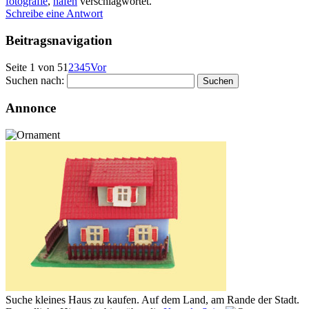
fotografie
,
hafen
verschlagwortet.
Schreibe eine Antwort
Beitragsnavigation
Seite 1 von 5
1
2
3
4
5
Vor
Suchen nach:
Annonce
Suche kleines Haus zu kaufen. Auf dem Land, am Rande der Stadt.