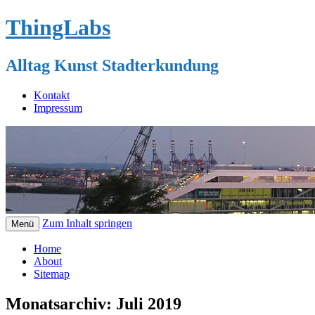
ThingLabs
Alltag Kunst Stadterkundung
Kontakt
Impressum
Zum Inhalt springen
Menü
Home
About
Sitemap
Monatsarchiv:
Juli 2019