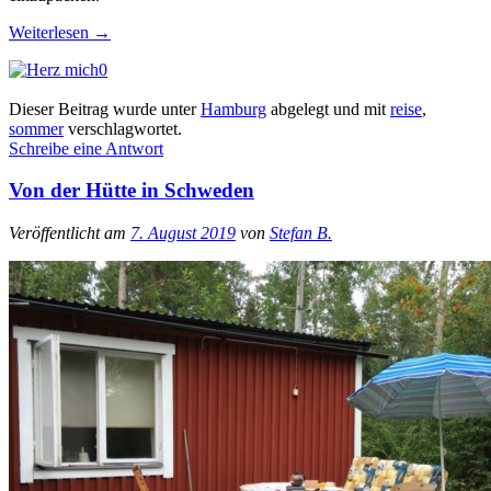
Weiterlesen
→
0
Dieser Beitrag wurde unter
Hamburg
abgelegt und mit
reise
,
sommer
verschlagwortet.
Schreibe eine Antwort
Von der Hütte in Schweden
Veröffentlicht am
7. August 2019
von
Stefan B.