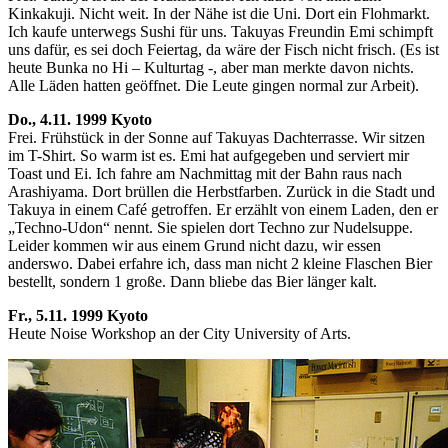
Kinkakuji. Nicht weit. In der Nähe ist die Uni. Dort ein Flohmarkt.
Ich kaufe unterwegs Sushi für uns. Takuyas Freundin Emi schimpft
uns dafür, es sei doch Feiertag, da wäre der Fisch nicht frisch. (Es ist
heute Bunka no Hi – Kulturtag -, aber man merkte davon nichts.
Alle Läden hatten geöffnet. Die Leute gingen normal zur Arbeit).
Do., 4.11. 1999 Kyoto
Frei. Frühstück in der Sonne auf Takuyas Dachterrasse. Wir sitzen
im T-Shirt. So warm ist es. Emi hat aufgegeben und serviert mir
Toast und Ei. Ich fahre am Nachmittag mit der Bahn raus nach
Arashiyama. Dort brüllen die Herbstfarben. Zurück in die Stadt und
Takuya in einem Café getroffen. Er erzählt von einem Laden, den er
„Techno-Udon“ nennt. Sie spielen dort Techno zur Nudelsuppe.
Leider kommen wir aus einem Grund nicht dazu, wir essen
anderswo. Dabei erfahre ich, dass man nicht 2 kleine Flaschen Bier
bestellt, sondern 1 große. Dann bliebe das Bier länger kalt.
Fr., 5.11. 1999 Kyoto
Heute Noise Workshop an der City University of Arts.