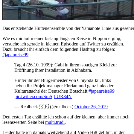
Das entstehende Hüttenensemble von der Yamanote Linie aus gesehe
Wie es mir auf meiner bislang längsten Reise in Nippon erging,
versuche ich gerade in kleinen Episoden auf Twitter zu erzählen.
Dazu braucht ihr einfach dem folgenden Hashtag zu folgen:
#japanreise99
.
Tag 4 (26.10. 1999): Gabi in ihrem spacigen Kleid zur
Eröffnung ihrer Installation in Akihabara.
Hinter ihr der Bürgermeister von Chiyoda-ku, links
neben ihr Projektmanager Florian und ganz links der
Kulturattaché der Deutschen Botschaft.
#japanreise99
pic.twitter.com/SmSjLUR84N
— Realbeck 🇸🇪 (@realbeck)
October 26, 2019
Den ersten Tag erzählte ich schon auf der kleinen, aber immer noch
lesenswerten Seite bei
multi.trudi
.
Leider hatte ich damals weitgehend auf Video Hi8 gefilmt, in der