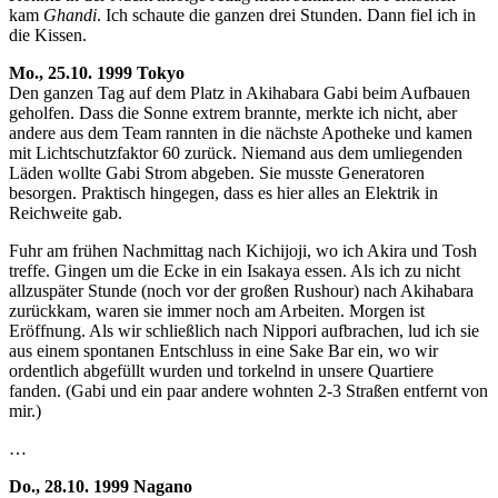
kam
Ghandi
. Ich schaute die ganzen drei Stunden. Dann fiel ich in
die Kissen.
Mo., 25.10. 1999 Tokyo
Den ganzen Tag auf dem Platz in Akihabara Gabi beim Aufbauen
geholfen. Dass die Sonne extrem brannte, merkte ich nicht, aber
andere aus dem Team rannten in die nächste Apotheke und kamen
mit Lichtschutzfaktor 60 zurück. Niemand aus dem umliegenden
Läden wollte Gabi Strom abgeben. Sie musste Generatoren
besorgen. Praktisch hingegen, dass es hier alles an Elektrik in
Reichweite gab.
Fuhr am frühen Nachmittag nach Kichijoji, wo ich Akira und Tosh
treffe. Gingen um die Ecke in ein Isakaya essen. Als ich zu nicht
allzuspäter Stunde (noch vor der großen Rushour) nach Akihabara
zurückkam, waren sie immer noch am Arbeiten. Morgen ist
Eröffnung. Als wir schließlich nach Nippori aufbrachen, lud ich sie
aus einem spontanen Entschluss in eine Sake Bar ein, wo wir
ordentlich abgefüllt wurden und torkelnd in unsere Quartiere
fanden. (Gabi und ein paar andere wohnten 2-3 Straßen entfernt von
mir.)
…
Do., 28.10. 1999 Nagano