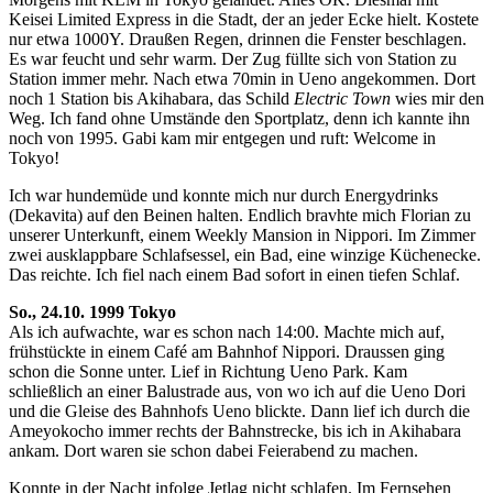
Keisei Limited Express in die Stadt, der an jeder Ecke hielt. Kostete
nur etwa 1000Y. Draußen Regen, drinnen die Fenster beschlagen.
Es war feucht und sehr warm. Der Zug füllte sich von Station zu
Station immer mehr. Nach etwa 70min in Ueno angekommen. Dort
noch 1 Station bis Akihabara, das Schild
Electric Town
wies mir den
Weg. Ich fand ohne Umstände den Sportplatz, denn ich kannte ihn
noch von 1995. Gabi kam mir entgegen und ruft: Welcome in
Tokyo!
Ich war hundemüde und konnte mich nur durch Energydrinks
(Dekavita) auf den Beinen halten. Endlich bravhte mich Florian zu
unserer Unterkunft, einem Weekly Mansion in Nippori. Im Zimmer
zwei ausklappbare Schlafsessel, ein Bad, eine winzige Küchenecke.
Das reichte. Ich fiel nach einem Bad sofort in einen tiefen Schlaf.
So., 24.10. 1999 Tokyo
Als ich aufwachte, war es schon nach 14:00. Machte mich auf,
frühstückte in einem Café am Bahnhof Nippori. Draussen ging
schon die Sonne unter. Lief in Richtung Ueno Park. Kam
schließlich an einer Balustrade aus, von wo ich auf die Ueno Dori
und die Gleise des Bahnhofs Ueno blickte. Dann lief ich durch die
Ameyokocho immer rechts der Bahnstrecke, bis ich in Akihabara
ankam. Dort waren sie schon dabei Feierabend zu machen.
Konnte in der Nacht infolge Jetlag nicht schlafen. Im Fernsehen