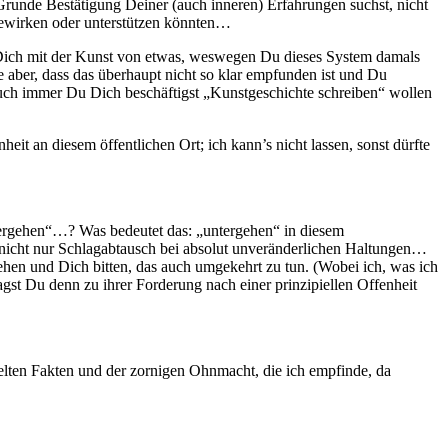
Grunde Bestätigung Deiner (auch inneren) Erfahrungen suchst, nicht
 bewirken oder unterstützen könnten…
t Dich mit der Kunst von etwas, weswegen Du dieses System damals
te aber, dass das überhaupt nicht so klar empfunden ist und Du
s auch immer Du Dich beschäftigst „Kunstgeschichte schreiben“ wollen
it an diesem öffentlichen Ort; ich kann’s nicht lassen, sonst dürfte
ergehen“…? Was bedeutet das: „untergehen“ in diesem
 nicht nur Schlagabtausch bei absolut unveränderlichen Haltungen…
gehen und Dich bitten, das auch umgekehrt zu tun. (Wobei ich, was ich
st Du denn zu ihrer Forderung nach einer prinzipiellen Offenheit
elten Fakten und der zornigen Ohnmacht, die ich empfinde, da