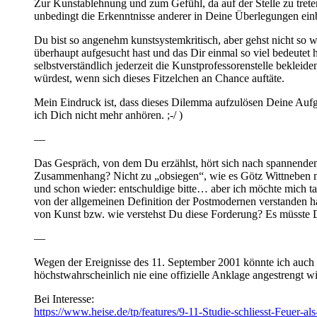
Zur Kunstablehnung und zum Gefühl, da auf der Stelle zu trete
unbedingt die Erkenntnisse anderer in Deine Überlegungen einb
Du bist so angenehm kunstsystemkritisch, aber gehst nicht so
überhaupt aufgesucht hast und das Dir einmal so viel bedeutet h
selbstverständlich jederzeit die Kunstprofessorenstelle beklei
würdest, wenn sich dieses Fitzelchen an Chance auftäte.
Mein Eindruck ist, dass dieses Dilemma aufzulösen Deine Aufgab
ich Dich nicht mehr anhören. ;-/ )
—
Das Gespräch, von dem Du erzählst, hört sich nach spannend
Zusammenhang? Nicht zu „obsiegen“, wie es Götz Wittneben mal
und schon wieder: entschuldige bitte… aber ich möchte mich tat
von der allgemeinen Definition der Postmodernen verstanden ha
von Kunst bzw. wie verstehst Du diese Forderung? Es müsste D
—
Wegen der Ereignisse des 11. September 2001 könnte ich auch h
höchstwahrscheinlich nie eine offizielle Anklage angestrengt wi
Bei Interesse:
https://www.heise.de/tp/features/9-11-Studie-schliesst-Feuer-a