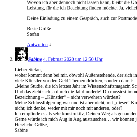
Wovon ich aber dennoch nicht lassen kann, bleibt die Üb
Leistung, für die ich Beachtung finden möchte. Ja, viell
Deine Einladung zu einem Gespräch, auch zur Postmoder
Beste Grüße
Stefan
Antworten
↓
Sabine
4. Februar 2020 um 12:50 Uhr
Lieber Stefan,
woher kommt denn bei mir, obwohl Außenstehende, der sich imm
viele Künstler vor den Geld Themen drücken, sondern damit:
„Meine Studie, die ich letztes Jahr im Wissenschaftsmagazin Sc
Und das zieht sich ja durch die Jahrhunderte! Du musstest imm
Bezeichnung – „Künstler“ – nicht verwehren würdest?
Meine Schlussfolgerung war und ist aber nicht, mit „dieser“ Ku
nicht; ich denke, weder mit mir noch mit anderen, oder?
Ich empfinde es als sehr konstruktiv, Deinen Weg als genau den
Gerne würde ich mich Aug in Aug austauschen… wir können ja
Herzliche Grüße,
Sabine