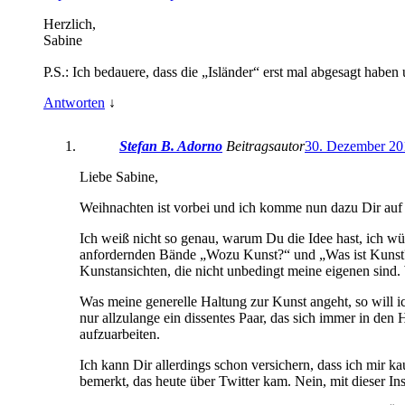
Herzlich,
Sabine
P.S.: Ich bedauere, dass die „Isländer“ erst mal abgesagt haben
Antworten
↓
Stefan B. Adorno
Beitragsautor
30. Dezember 20
Liebe Sabine,
Weihnachten ist vorbei und ich komme nun dazu Dir auf 
Ich weiß nicht so genau, warum Du die Idee hast, ich w
anfordernden Bände „Wozu Kunst?“ und „Was ist Kunst?
Kunstansichten, die nicht unbedingt meine eigenen sind.
Was meine generelle Haltung zur Kunst angeht, so will i
nur allzulange ein dissentes Paar, das sich immer in de
aufzuarbeiten.
Ich kann Dir allerdings schon versichern, dass ich mir 
bemerkt, das heute über Twitter kam. Nein, mit dieser Ins