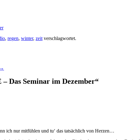
er
dio
,
regen
,
winter
,
zeit
verschlagwortet.
→
 Das Seminar im Dezember
“
ann ich nur mitfühlen und tu‘ das tatsächlich von Herzen…