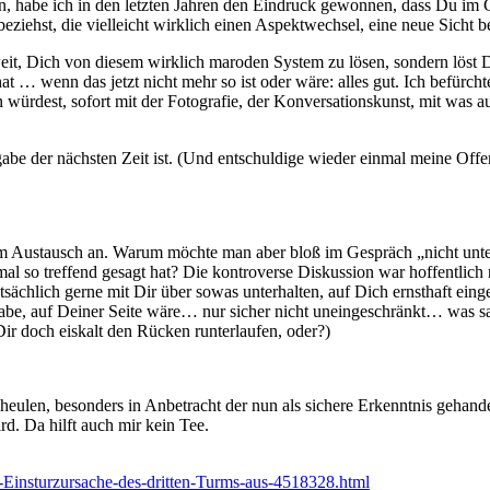
n, habe ich in den letzten Jahren den Eindruck gewonnen, dass Du im 
eziehst, die vielleicht wirklich einen Aspektwechsel, eine neue Sicht
 weit, Dich von diesem wirklich maroden System zu lösen, sondern lös
at … wenn das jetzt nicht mehr so ist oder wäre: alles gut. Ich befürch
den würdest, sofort mit der Fotografie, der Konversationskunst, mit wa
e der nächsten Zeit ist. (Und entschuldige wieder einmal meine Offenhe
em Austausch an. Warum möchte man aber bloß im Gespräch „nicht unt
 so treffend gesagt hat? Die kontroverse Diskussion war hoffentlich
sächlich gerne mit Dir über sowas unterhalten, auf Dich ernsthaft ein
be, auf Deiner Seite wäre… nur sicher nicht uneingeschränkt… was sag
ir doch eiskalt den Rücken runterlaufen, oder?)
eulen, besonders in Anbetracht der nun als sichere Erkenntnis gehand
rd. Da hilft auch mir kein Tee.
ls-Einsturzursache-des-dritten-Turms-aus-4518328.html