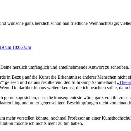
 und wünsche ganz herzlich schon mal friedliche Weihnachtstage; vielle
19 um 18:05 Uhr
Deine herzlich umfänglich und anteilnehmende Antwort zu schreiben. I
ürde in Bezug auf die Kunst die Erkenntnisse anderer Menschen nicht e
“ gelesen und daraus resultierend den Suhrkamp Sammelband „
Theori
 Wenn Du darüber hinaus weitere kennst, die ich beachten sollte, dann 
ch gerne zugestehen, dass die konsequenteste wäre, ganz von ihr zu sc
n Haaren hing und unter gegenseitigen Beschimpfungen nicht von einand
kaum mehr vorstellen könnte, nochmal Professor an einer Kunsthochschu
titution möchte ich nichts mehr zu tun haben.