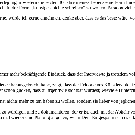
erlegung, inwiefern die letzten 30 Jahre meines Lebens eine Form finde
eicht in der Form „Kunstgeschichte schreiben“ zu wollen. Paradox vielle
ne, würde ich gerne annehmen, denke aber, dass es das beste wäre, 
er mehr bekräftigende Eindruck, dass der Interviewte ja trotzdem vol
ience herausgebracht habe, zeigt, dass der Erfolg eines Künstlers nic
er schon gucken, dass du irgendwie sichtbar wurdest; wieviele Hinterz
nst nichts mehr zu tun haben zu wollen, sondern sie lieber von jeglich
 zu würdigen und zu dokumentieren, der er ist, auch mit der Abkehr vo
 mal wieder eine Planung angehen, wenn Dein Eingespanntsein es erl