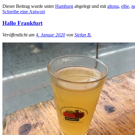
Dieser Beitrag wurde unter
Hamburg
abgelegt und mit
altona
,
elbe
,
n
Schreibe eine Antwort
Hallo Frankfurt
Veröffentlicht am
4. Januar 2020
von
Stefan B.