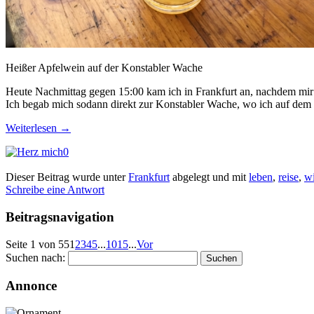
Heißer Apfelwein auf der Konstabler Wache
Heute Nachmittag gegen 15:00 kam ich in Frankfurt an, nachdem mir 
Ich begab mich sodann direkt zur Konstabler Wache, wo ich auf dem
Weiterlesen
→
0
Dieser Beitrag wurde unter
Frankfurt
abgelegt und mit
leben
,
reise
,
wi
Schreibe eine Antwort
Beitragsnavigation
Seite 1 von 55
1
2
3
4
5
...
10
15
...
Vor
Suchen nach:
Annonce