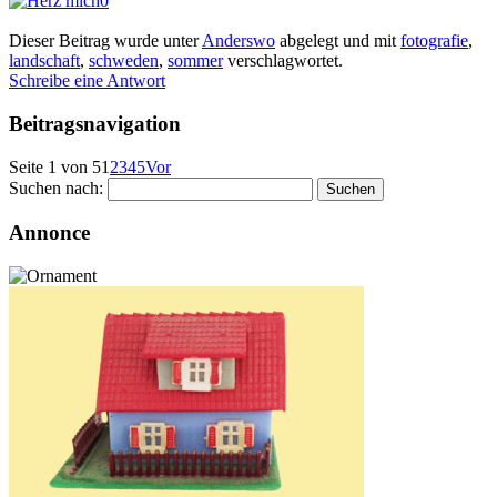
0
Dieser Beitrag wurde unter
Anderswo
abgelegt und mit
fotografie
,
landschaft
,
schweden
,
sommer
verschlagwortet.
Schreibe eine Antwort
Beitragsnavigation
Seite 1 von 5
1
2
3
4
5
Vor
Suchen nach:
Annonce