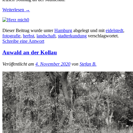
Weiterlesen
→
0
Dieser Beitrag wurde unter
Hamburg
abgelegt und mit
eidelstedt
,
fotografie
,
herbst
,
landschaft
,
stadterkundung
verschlagwortet.
Schreibe eine Antwort
Auwald an der Kollau
Veröffentlicht am
4. November 2020
von
Stefan B.