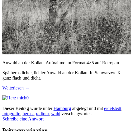
Auwald an der Kollau. Aufnahme im Format 4×5 auf Retropan.
Spätherbstlicher, lichter Auwald an der Kollau. In Schwarzweiß
ganz flach und dicht.
Weiterlesen
→
0
Dieser Beitrag wurde unter
Hamburg
abgelegt und mit
eidelstedt
,
fotografie
,
herbst
,
radtour
,
wald
verschlagwortet.
Schreibe eine Antwort
Beitragsnavigation