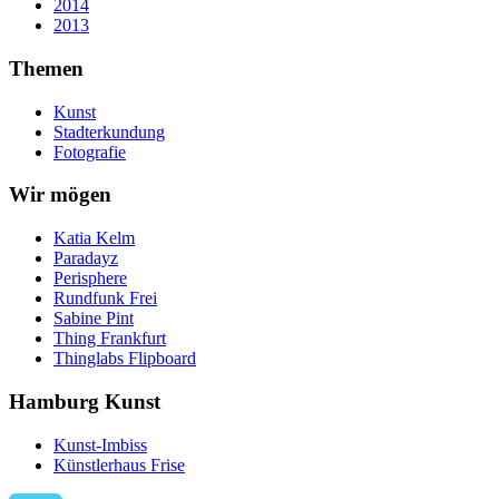
2014
2013
Themen
Kunst
Stadterkundung
Fotografie
Wir mögen
Katia Kelm
Paradayz
Perisphere
Rundfunk Frei
Sabine Pint
Thing Frankfurt
Thinglabs Flipboard
Hamburg Kunst
Kunst-Imbiss
Künstlerhaus Frise