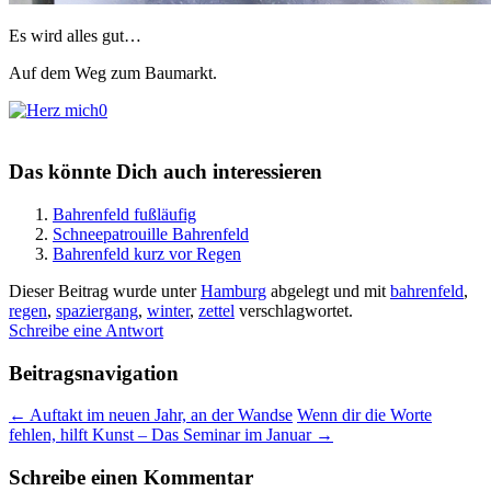
Es wird alles gut…
Auf dem Weg zum Baumarkt.
0
Das könnte Dich auch interessieren
Bahrenfeld fußläufig
Schneepatrouille Bahrenfeld
Bahrenfeld kurz vor Regen
Dieser Beitrag wurde unter
Hamburg
abgelegt und mit
bahrenfeld
,
regen
,
spaziergang
,
winter
,
zettel
verschlagwortet.
Schreibe eine Antwort
Beitragsnavigation
←
Auftakt im neuen Jahr, an der Wandse
Wenn dir die Worte
fehlen, hilft Kunst – Das Seminar im Januar
→
Schreibe einen Kommentar