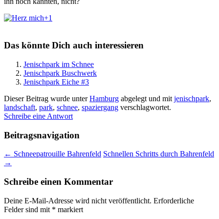
ihn noch kannten, nicht?
+1
Das könnte Dich auch interessieren
Jenischpark im Schnee
Jenischpark Buschwerk
Jenischpark Eiche #3
Dieser Beitrag wurde unter
Hamburg
abgelegt und mit
jenischpark
,
landschaft
,
park
,
schnee
,
spaziergang
verschlagwortet.
Schreibe eine Antwort
Beitragsnavigation
←
Schneepatrouille Bahrenfeld
Schnellen Schritts durch Bahrenfeld
→
Schreibe einen Kommentar
Deine E-Mail-Adresse wird nicht veröffentlicht.
Erforderliche
Felder sind mit
*
markiert