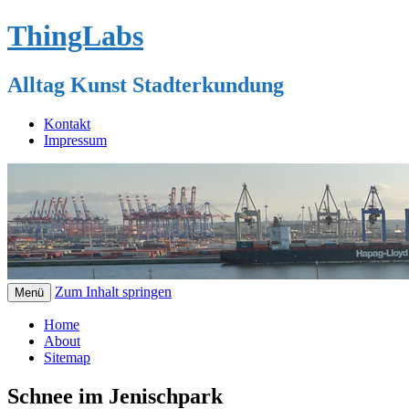
ThingLabs
Alltag Kunst Stadterkundung
Kontakt
Impressum
Zum Inhalt springen
Menü
Home
About
Sitemap
Schnee im Jenischpark