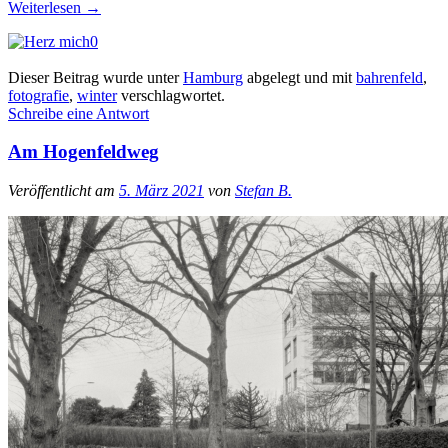
Weiterlesen
→
0
Dieser Beitrag wurde unter
Hamburg
abgelegt und mit
bahrenfeld
,
fotografie
,
winter
verschlagwortet.
Schreibe eine Antwort
Am Hogenfeldweg
Veröffentlicht am
5. März 2021
von
Stefan B.