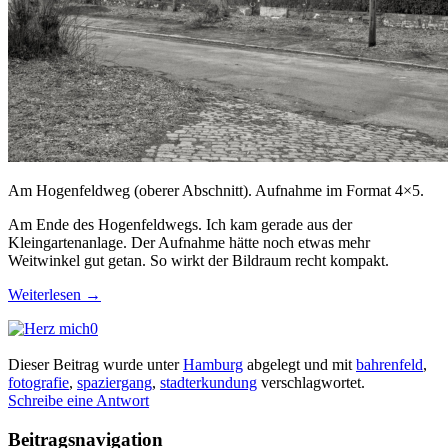
Am Hogenfeldweg (oberer Abschnitt). Aufnahme im Format 4×5.
Am Ende des Hogenfeldwegs. Ich kam gerade aus der
Kleingartenanlage. Der Aufnahme hätte noch etwas mehr
Weitwinkel gut getan. So wirkt der Bildraum recht kompakt.
Weiterlesen
→
0
Dieser Beitrag wurde unter
Hamburg
abgelegt und mit
bahrenfeld
,
fotografie
,
spaziergang
,
stadterkundung
verschlagwortet.
Schreibe eine Antwort
Beitragsnavigation