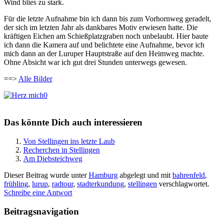
Wind blies zu stark.
Für die letzte Aufnahme bin ich dann bis zum Vorhornweg geradelt,
der sich im letzten Jahr als dankbares Motiv erwiesen hatte. Die
kräftigen Eichen am Schießplatzgraben noch unbelaubt. Hier baute
ich dann die Kamera auf und belichtete eine Aufnahme, bevor ich
mich dann an der Luruper Hauptstraße auf den Heimweg machte.
Ohne Absicht war ich gut drei Stunden unterwegs gewesen.
==>
Alle Bilder
0
Das könnte Dich auch interessieren
Von Stellingen ins letzte Laub
Recherchen in Stellingen
Am Diebsteichweg
Dieser Beitrag wurde unter
Hamburg
abgelegt und mit
bahrenfeld
,
frühling
,
lurup
,
radtour
,
stadterkundung
,
stellingen
verschlagwortet.
Schreibe eine Antwort
Beitragsnavigation