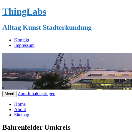
ThingLabs
Alltag Kunst Stadterkundung
Kontakt
Impressum
Zum Inhalt springen
Menü
Home
About
Sitemap
Bahrenfelder Umkreis