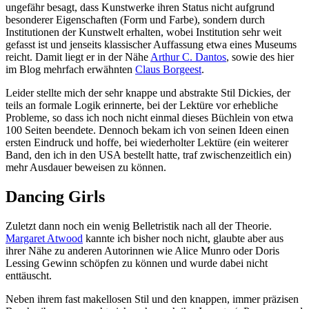
ungefähr besagt, dass Kunstwerke ihren Status nicht aufgrund
besonderer Eigenschaften (Form und Farbe), sondern durch
Institutionen der Kunstwelt erhalten, wobei Institution sehr weit
gefasst ist und jenseits klassischer Auffassung etwa eines Museums
reicht. Damit liegt er in der Nähe
Arthur C. Dantos
, sowie des hier
im Blog mehrfach erwähnten
Claus Borgeest
.
Leider stellte mich der sehr knappe und abstrakte Stil Dickies, der
teils an formale Logik erinnerte, bei der Lektüre vor erhebliche
Probleme, so dass ich noch nicht einmal dieses Büchlein von etwa
100 Seiten beendete. Dennoch bekam ich von seinen Ideen einen
ersten Eindruck und hoffe, bei wiederholter Lektüre (ein weiterer
Band, den ich in den USA bestellt hatte, traf zwischenzeitlich ein)
mehr Ausdauer beweisen zu können.
Dancing Girls
Zuletzt dann noch ein wenig Belletristik nach all der Theorie.
Margaret Atwood
kannte ich bisher noch nicht, glaubte aber aus
ihrer Nähe zu anderen Autorinnen wie Alice Munro oder Doris
Lessing Gewinn schöpfen zu können und wurde dabei nicht
enttäuscht.
Neben ihrem fast makellosen Stil und den knappen, immer präzisen