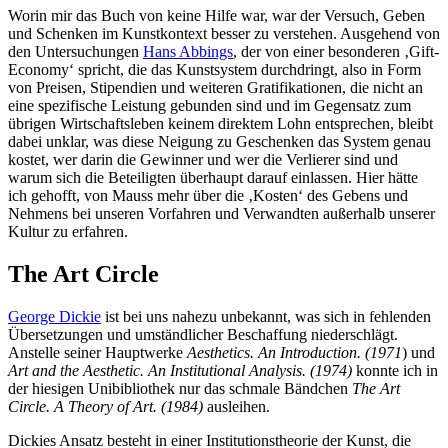
Worin mir das Buch von keine Hilfe war, war der Versuch, Geben
und Schenken im Kunstkontext besser zu verstehen. Ausgehend von
den Untersuchungen
Hans Abbings
, der von einer besonderen ‚Gift-
Economy‘ spricht, die das Kunstsystem durchdringt, also in Form
von Preisen, Stipendien und weiteren Gratifikationen, die nicht an
eine spezifische Leistung gebunden sind und im Gegensatz zum
übrigen Wirtschaftsleben keinem direktem Lohn entsprechen, bleibt
dabei unklar, was diese Neigung zu Geschenken das System genau
kostet, wer darin die Gewinner und wer die Verlierer sind und
warum sich die Beteiligten überhaupt darauf einlassen. Hier hätte
ich gehofft, von Mauss mehr über die ‚Kosten‘ des Gebens und
Nehmens bei unseren Vorfahren und Verwandten außerhalb unserer
Kultur zu erfahren.
The Art Circle
George Dickie
ist bei uns nahezu unbekannt, was sich in fehlenden
Übersetzungen und umständlicher Beschaffung niederschlägt.
Anstelle seiner Hauptwerke
Aesthetics. An Introduction. (1971
) und
Art and the Aesthetic. An Institutional Analysis. (1974)
konnte ich in
der hiesigen Unibibliothek nur das schmale Bändchen
The Art
Circle. A Theory of Art. (1984)
ausleihen.
Dickies Ansatz besteht in einer Institutionstheorie der Kunst, die