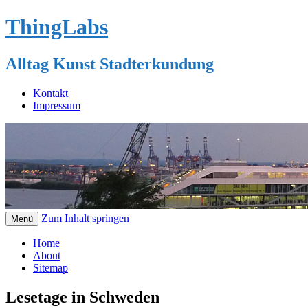
ThingLabs
Alltag Kunst Stadterkundung
Kontakt
Impressum
Zum Inhalt springen
Menü
Home
About
Sitemap
Lesetage in Schweden