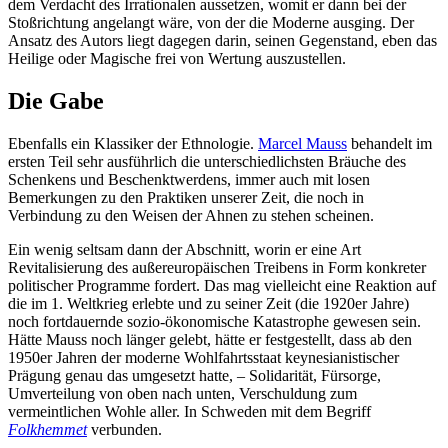
dem Verdacht des Irrationalen aussetzen, womit er dann bei der
Stoßrichtung angelangt wäre, von der die Moderne ausging. Der
Ansatz des Autors liegt dagegen darin, seinen Gegenstand, eben das
Heilige oder Magische frei von Wertung auszustellen.
Die Gabe
Ebenfalls ein Klassiker der Ethnologie.
Marcel Mauss
behandelt im
ersten Teil sehr ausführlich die unterschiedlichsten Bräuche des
Schenkens und Beschenktwerdens, immer auch mit losen
Bemerkungen zu den Praktiken unserer Zeit, die noch in
Verbindung zu den Weisen der Ahnen zu stehen scheinen.
Ein wenig seltsam dann der Abschnitt, worin er eine Art
Revitalisierung des außereuropäischen Treibens in Form konkreter
politischer Programme fordert. Das mag vielleicht eine Reaktion auf
die im 1. Weltkrieg erlebte und zu seiner Zeit (die 1920er Jahre)
noch fortdauernde sozio-ökonomische Katastrophe gewesen sein.
Hätte Mauss noch länger gelebt, hätte er festgestellt, dass ab den
1950er Jahren der moderne Wohlfahrtsstaat keynesianistischer
Prägung genau das umgesetzt hatte, – Solidarität, Fürsorge,
Umverteilung von oben nach unten, Verschuldung zum
vermeintlichen Wohle aller. In Schweden mit dem Begriff
Folkhemmet
verbunden.