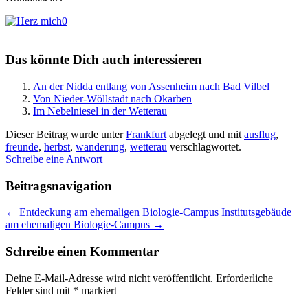
0
Das könnte Dich auch interessieren
An der Nidda entlang von Assenheim nach Bad Vilbel
Von Nieder-Wöllstadt nach Okarben
Im Nebelniesel in der Wetterau
Dieser Beitrag wurde unter
Frankfurt
abgelegt und mit
ausflug
,
freunde
,
herbst
,
wanderung
,
wetterau
verschlagwortet.
Schreibe eine Antwort
Beitragsnavigation
←
Entdeckung am ehemaligen Biologie-Campus
Institutsgebäude
am ehemaligen Biologie-Campus
→
Schreibe einen Kommentar
Deine E-Mail-Adresse wird nicht veröffentlicht.
Erforderliche
Felder sind mit
*
markiert