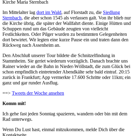
Kirche Maria Sternbach
Im Mittelalter lag
dort im Wald
, auf Florstadt zu, die
Siedlung
Sternbach
, die aber schon 1545 als verlassen galt. Von ihr blieb nur
die Kirche übrig, die später der Wallfahrt diente. Einige Hütten und
Schuppen rund um das Gebäude zeugten von vielleicht
Festlichkeiten. Oder Pilger wurden zu bestimmten Gelegenheiten
dort bewirtet. Wir legten eine kurze Pause ein und traten dann den
Rückweg nach Assenheim an.
Den Abschluß unserer Tour bildete die Schnitzelfindung in
Stammheim. Sie geriet wiederum vorzüglich. Danach brachte uns
Rainer wieder an die Bahn in Nieder-Wöllstadt, die zum Glück bei
schon empfindlich eintretender Abendkälte sehr bald eintraf. 20:15
zurück in Frankfurt; App vermerkte 17.600 Schritte oder 11km; ein
ganz und gar runder Ausflug.
==>
Tweets der Woche ansehen
Komm mit!
Ich gehe fast jeden Sonntag spazieren, wandern oder bin mit dem
Rad unterwegs.
Wenn Du Lust hast, einmal mitzukommen, melde Dich über die
Kontaktseite.