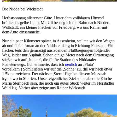
Die Nidda bei Wickstadt
Herbstsonntag allererster Güte. Unter dem vollblauen Himmel
brüllte das gelbe Laub. Mit Uli bestieg ich die Bahn nach Nieder-
Wöllstadt, ein kleiner Flecken vor Friedberg, wo uns Rainer mit
dem Auto einsammelte.
Nur ein paar Kilometer später, in Assenheim, stellten wir den Wagen
ab und liefen fortan an der Nidda entlang in Richtung Florstadt. Ein
flacher, teils den gemässigt ausladenden Flußbiegungen folgender
Weg, leider nur Asphalt. Schon einige Meter nach dem Ortsausgang
stießen wir auf ‚Jupiter‘, die fünfte Station des Niddataler
Planetenwegs. (Ich erinnerte, dass ich
neulich
an ‚Pluto‘
vorbeikam.) Somit liefen wir auf die ‚Sonne‘ zu, die wir nach etwa
1.5km erreichten. Der nächste ‚Stern‘ läge bei diesem Massstab
irgendwo in Sibirien. Unser eigentliches Ziel sollte aber die Kirche
Maria Sternbach sein, die noch ein gutes Stück weiter im Florstadter
Wald lag. Vorher aber zeigte uns Rainer Wickstadt.