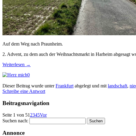
Auf dem Weg nach Praunheim.
2. Advent, zu dem auch der Weihnachtsmarkt in Harheim abgesagt wur
Weiterlesen
→
0
Dieser Beitrag wurde unter
Frankfurt
abgelegt und mit
landschaft
,
nie
Schreibe eine Antwort
Beitragsnavigation
Seite 1 von 5
1
2
3
4
5
Vor
Suchen nach:
Annonce