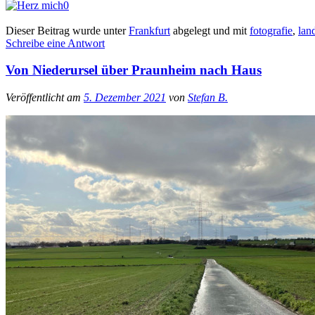
0
Dieser Beitrag wurde unter
Frankfurt
abgelegt und mit
fotografie
,
lan
Schreibe eine Antwort
Von Niederursel über Praunheim nach Haus
Veröffentlicht am
5. Dezember 2021
von
Stefan B.