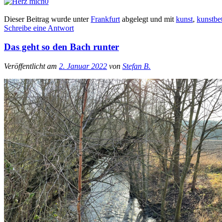
0
Dieser Beitrag wurde unter
Frankfurt
abgelegt und mit
kunst
,
kunstbe
Schreibe eine Antwort
Das geht so den Bach runter
Veröffentlicht am
2. Januar 2022
von
Stefan B.