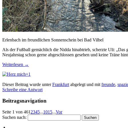
Erlenbach im freundlichen Sonnenschein bei Bad Vilbel
Als der Fußball gemächlich die Nidda hinabtrieb, scherzte Uli: „Das 
Neujahrstag schon gerne abgeschlossen gesehen und keine Träne hinte
Weiterlesen
→
+1
Dieser Beitrag wurde unter
Frankfurt
abgelegt und mit
freunde
,
spazi
Schreibe eine Antwort
Beitragsnavigation
Seite 1 von 46
1
2
3
4
5
...
10
15
...
Vor
Suchen nach: