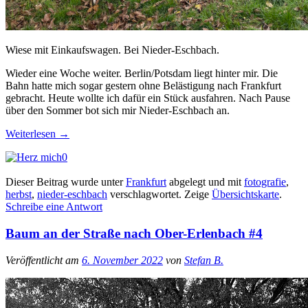
Wiese mit Einkaufswagen. Bei Nieder-Eschbach.
Wieder eine Woche weiter. Berlin/Potsdam liegt hinter mir. Die
Bahn hatte mich sogar gestern ohne Belästigung nach Frankfurt
gebracht. Heute wollte ich dafür ein Stück ausfahren. Nach Pause
über den Sommer bot sich mir Nieder-Eschbach an.
Weiterlesen
→
0
Dieser Beitrag wurde unter
Frankfurt
abgelegt und mit
fotografie
,
herbst
,
nieder-eschbach
verschlagwortet.
Zeige
Übersichtskarte
.
Schreibe eine Antwort
Baum an der Straße nach Ober-Erlenbach #4
Veröffentlicht am
6. November 2022
von
Stefan B.