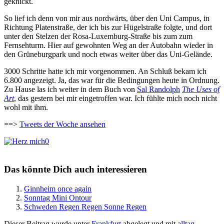
geknickt.
So lief ich denn von mir aus nordwärts, über den Uni Campus, in
Richtung Platenstraße, der ich bis zur Hügelstraße folgte, und dort
unter den Stelzen der Rosa-Luxemburg-Straße bis zum zum
Fernsehturm. Hier auf gewohnten Weg an der Autobahn wieder in
den Grüneburgpark und noch etwas weiter über das Uni-Gelände.
3000 Schritte hatte ich mir vorgenommen. An Schluß bekam ich
6.800 angezeigt. Ja, das war für die Bedingungen heute in Ordnung.
Zu Hause las ich weiter in dem Buch von
Sal Randolph
The Uses of
Art
, das gestern bei mir eingetroffen war. Ich fühlte mich noch nicht
wohl mit ihm.
==>
Tweets der Woche ansehen
0
Das könnte Dich auch interessieren
Ginnheim once again
Sonntag Mini Ontour
Schweden Regen Regen Sonne Regen
Dieser Beitrag wurde unter
Frankfurt
abgelegt und mit
alltag
,