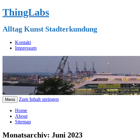
ThingLabs
Alltag Kunst Stadterkundung
Kontakt
Impressum
Zum Inhalt springen
Menü
Home
About
Sitemap
Monatsarchiv:
Juni 2023