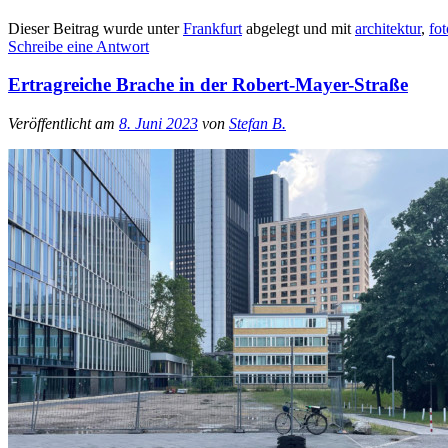
Dieser Beitrag wurde unter
Frankfurt
abgelegt und mit
architektur
,
fot
Schreibe eine Antwort
Ertragreiche Brache in der Robert-Mayer-Straße
Veröffentlicht am
8. Juni 2023
von
Stefan B.