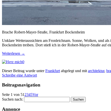
Brache Robert-Mayer-Straße, Frankfurt Bockenheim
Unklare Wetteraussichten am Fronleichnam. Sonne, Wolken, und als ic
Bockenheim treiben. Dort stieß ich in der Robert-Mayer-Straße auf e
Weiterlesen
→
0
Dieser Beitrag wurde unter
Frankfurt
abgelegt und mit
architektur
,
br
Schreibe eine Antwort
Beitragsnavigation
Seite 1 von 5
1
2
3
4
5
Vor
Suchen nach:
Annonce