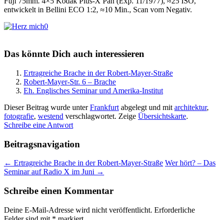
Fuji 75mm. 4×5 Kodak Plus-X Pan (Exp. 11/1977), ≈25 ISO,
entwickelt in Bellini ECO 1:2, ≈10 Min., Scan vom Negativ.
0
Das könnte Dich auch interessieren
Ertragreiche Brache in der Robert-Mayer-Straße
Robert-Mayer-Str. 6 – Brache
Eh. Englisches Seminar und Amerika-Institut
Dieser Beitrag wurde unter
Frankfurt
abgelegt und mit
architektur
,
fotografie
,
westend
verschlagwortet.
Zeige
Übersichtskarte
.
Schreibe eine Antwort
Beitragsnavigation
←
Ertragreiche Brache in der Robert-Mayer-Straße
Wer hört? – Das
Seminar auf Radio X im Juni
→
Schreibe einen Kommentar
Deine E-Mail-Adresse wird nicht veröffentlicht.
Erforderliche
Felder sind mit
*
markiert