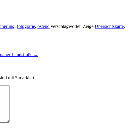
innerung
,
fotografie
,
ostend
verschlagwortet.
Zeige
Übersichtskarte
.
Hanauer Landstraße
→
sind mit
*
markiert