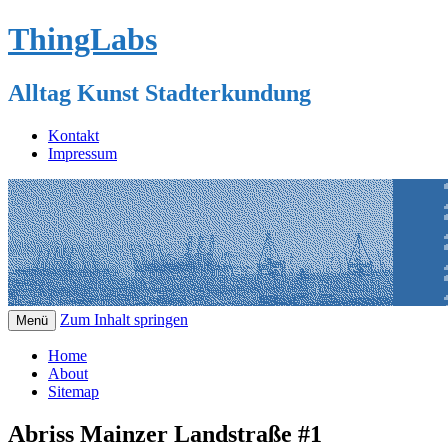
ThingLabs
Alltag Kunst Stadterkundung
Kontakt
Impressum
Zum Inhalt springen
Menü
Home
About
Sitemap
Abriss Mainzer Landstraße #1