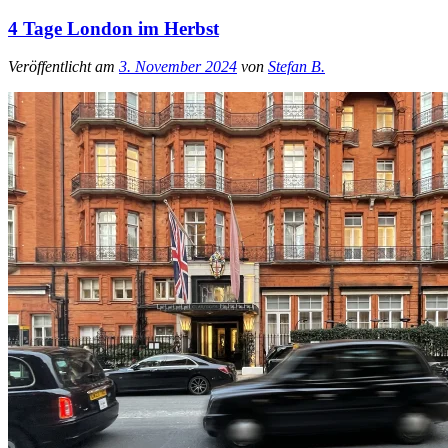
4 Tage London im Herbst
Veröffentlicht am
3. November 2024
von
Stefan B.