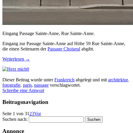
Eingang Passage Sainte-Anne, Rue Sainte-Anne.
Eingang zur Passage Sainte-Anne auf Höhe 59 Rue Sainte-Anne,
die einen Seitenarm der
Passage Choiseul
abgibt.
Weiterlesen
→
0
Dieser Beitrag wurde unter
Frankreich
abgelegt und mit
architektur
,
fotografie
,
paris
,
passage
verschlagwortet.
Schreibe eine Antwort
Beitragsnavigation
Seite 1 von 3
1
2
3
Vor
Suchen nach:
Annonce