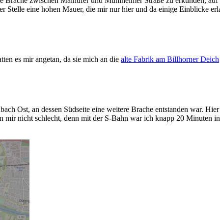
esige Brache zwischen Mainufer und Mühlheimer Straße zu erkunden, auf
r Stelle eine hohen Mauer, die mir nur hier und da einige Einblicke er
tten es mir angetan, da sie mich an die
alte Fabrik am Billhorner Deich
bach Ost, an dessen Südseite eine weitere Brache entstanden war. Hier
en mir nicht schlecht, denn mit der S-Bahn war ich knapp 20 Minuten i