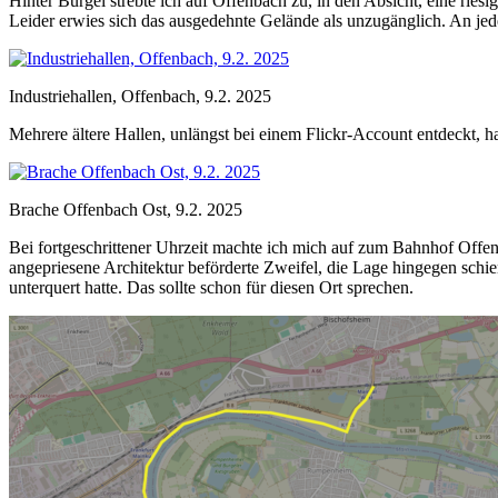
Hinter Bürgel strebte ich auf Offenbach zu, in den Absicht, eine ri
Leider erwies sich das ausgedehnte Gelände als unzugänglich. An jede
Industriehallen, Offenbach, 9.2. 2025
Mehrere ältere Hallen, unlängst bei einem Flickr-Account entdeckt, ha
Brache Offenbach Ost, 9.2. 2025
Bei fortgeschrittener Uhrzeit machte ich mich auf zum Bahnhof Offen
angepriesene Architektur beförderte Zweifel, die Lage hingegen schi
unterquert hatte. Das sollte schon für diesen Ort sprechen.