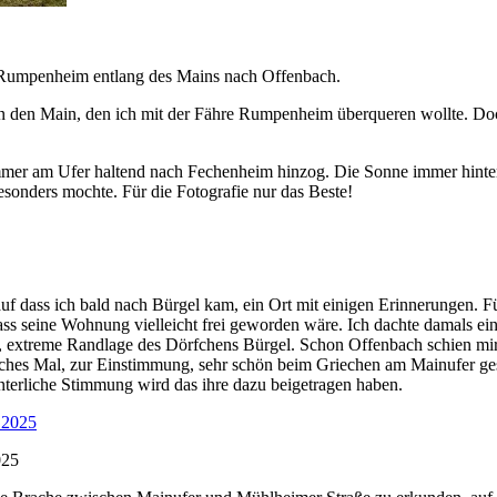
n Rumpenheim entlang des Mains nach Offenbach.
 den Main, den ich mit der Fähre Rumpenheim überqueren wollte. Doch d
immer am Ufer haltend nach Fechenheim hinzog. Die Sonne immer hinter
besonders mochte. Für die Fotografie nur das Beste!
f dass ich bald nach Bürgel kam, ein Ort mit einigen Erinnerungen. Fü
ass seine Wohnung vielleicht frei geworden wäre. Ich dachte damals e
, extreme Randlage des Dörfchens Bürgel. Schon Offenbach schien mir e
hes Mal, zur Einstimmung, sehr schön beim Griechen am Mainufer ges
nterliche Stimmung wird das ihre dazu beigetragen haben.
025