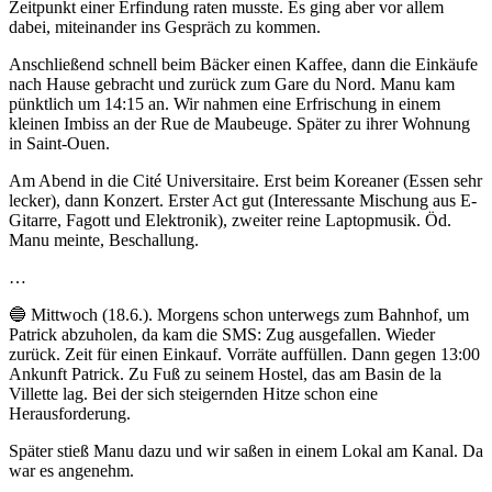
Zeitpunkt einer Erfindung raten musste. Es ging aber vor allem
dabei, miteinander ins Gespräch zu kommen.
Anschließend schnell beim Bäcker einen Kaffee, dann die Einkäufe
nach Hause gebracht und zurück zum Gare du Nord. Manu kam
pünktlich um 14:15 an. Wir nahmen eine Erfrischung in einem
kleinen Imbiss an der Rue de Maubeuge. Später zu ihrer Wohnung
in Saint-Ouen.
Am Abend in die Cité Universitaire. Erst beim Koreaner (Essen sehr
lecker), dann Konzert. Erster Act gut (Interessante Mischung aus E-
Gitarre, Fagott und Elektronik), zweiter reine Laptopmusik. Öd.
Manu meinte, Beschallung.
…
🔵 Mittwoch (18.6.). Morgens schon unterwegs zum Bahnhof, um
Patrick abzuholen, da kam die SMS: Zug ausgefallen. Wieder
zurück. Zeit für einen Einkauf. Vorräte auffüllen. Dann gegen 13:00
Ankunft Patrick. Zu Fuß zu seinem Hostel, das am Basin de la
Villette lag. Bei der sich steigernden Hitze schon eine
Herausforderung.
Später stieß Manu dazu und wir saßen in einem Lokal am Kanal. Da
war es angenehm.