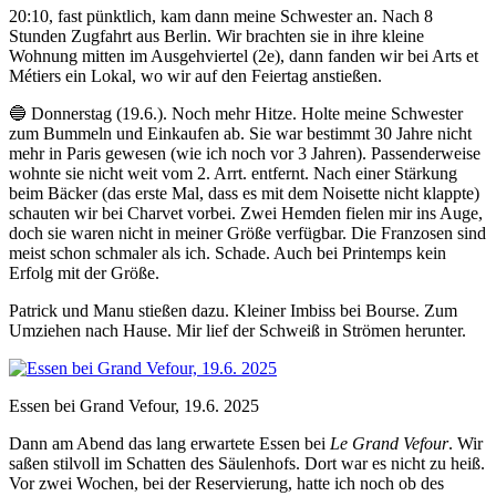
20:10, fast pünktlich, kam dann meine Schwester an. Nach 8
Stunden Zugfahrt aus Berlin. Wir brachten sie in ihre kleine
Wohnung mitten im Ausgehviertel (2e), dann fanden wir bei Arts et
Métiers ein Lokal, wo wir auf den Feiertag anstießen.
🔵 Donnerstag (19.6.). Noch mehr Hitze. Holte meine Schwester
zum Bummeln und Einkaufen ab. Sie war bestimmt 30 Jahre nicht
mehr in Paris gewesen (wie ich noch vor 3 Jahren). Passenderweise
wohnte sie nicht weit vom 2. Arrt. entfernt. Nach einer Stärkung
beim Bäcker (das erste Mal, dass es mit dem Noisette nicht klappte)
schauten wir bei Charvet vorbei. Zwei Hemden fielen mir ins Auge,
doch sie waren nicht in meiner Größe verfügbar. Die Franzosen sind
meist schon schmaler als ich. Schade. Auch bei Printemps kein
Erfolg mit der Größe.
Patrick und Manu stießen dazu. Kleiner Imbiss bei Bourse. Zum
Umziehen nach Hause. Mir lief der Schweiß in Strömen herunter.
Essen bei Grand Vefour, 19.6. 2025
Dann am Abend das lang erwartete Essen bei
Le Grand Vefour
. Wir
saßen stilvoll im Schatten des Säulenhofs. Dort war es nicht zu heiß.
Vor zwei Wochen, bei der Reservierung, hatte ich noch ob des