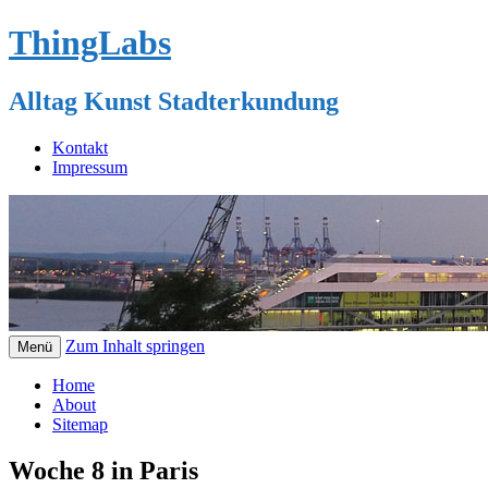
ThingLabs
Alltag Kunst Stadterkundung
Kontakt
Impressum
Zum Inhalt springen
Menü
Home
About
Sitemap
Woche 8 in Paris