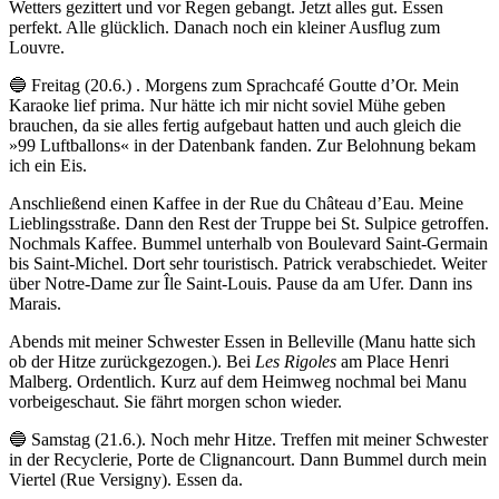
Wetters gezittert und vor Regen gebangt. Jetzt alles gut. Essen
perfekt. Alle glücklich. Danach noch ein kleiner Ausflug zum
Louvre.
🔵 Freitag (20.6.) . Morgens zum Sprachcafé Goutte d’Or. Mein
Karaoke lief prima. Nur hätte ich mir nicht soviel Mühe geben
brauchen, da sie alles fertig aufgebaut hatten und auch gleich die
»99 Luftballons« in der Datenbank fanden. Zur Belohnung bekam
ich ein Eis.
Anschließend einen Kaffee in der Rue du Château d’Eau. Meine
Lieblingsstraße. Dann den Rest der Truppe bei St. Sulpice getroffen.
Nochmals Kaffee. Bummel unterhalb von Boulevard Saint-Germain
bis Saint-Michel. Dort sehr touristisch. Patrick verabschiedet. Weiter
über Notre-Dame zur Île Saint-Louis. Pause da am Ufer. Dann ins
Marais.
Abends mit meiner Schwester Essen in Belleville (Manu hatte sich
ob der Hitze zurückgezogen.). Bei
Les Rigoles
am Place Henri
Malberg. Ordentlich. Kurz auf dem Heimweg nochmal bei Manu
vorbeigeschaut. Sie fährt morgen schon wieder.
🔵 Samstag (21.6.). Noch mehr Hitze. Treffen mit meiner Schwester
in der Recyclerie, Porte de Clignancourt. Dann Bummel durch mein
Viertel (Rue Versigny). Essen da.