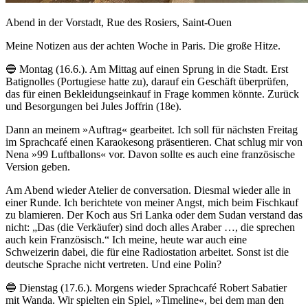
Abend in der Vorstadt, Rue des Rosiers, Saint-Ouen
Meine Notizen aus der achten Woche in Paris. Die große Hitze.
🔵 Montag (16.6.). Am Mittag auf einen Sprung in die Stadt. Erst
Batignolles (Portugiese hatte zu), darauf ein Geschäft überprüfen,
das für einen Bekleidungseinkauf in Frage kommen könnte. Zurück
und Besorgungen bei Jules Joffrin (18e).
Dann an meinem »Auftrag« gearbeitet. Ich soll für nächsten Freitag
im Sprachcafé einen Karaokesong präsentieren. Chat schlug mir von
Nena »99 Luftballons« vor. Davon sollte es auch eine französische
Version geben.
Am Abend wieder Atelier de conversation. Diesmal wieder alle in
einer Runde. Ich berichtete von meiner Angst, mich beim Fischkauf
zu blamieren. Der Koch aus Sri Lanka oder dem Sudan verstand das
nicht: „Das (die Verkäufer) sind doch alles Araber …, die sprechen
auch kein Französisch.“ Ich meine, heute war auch eine
Schweizerin dabei, die für eine Radiostation arbeitet. Sonst ist die
deutsche Sprache nicht vertreten. Und eine Polin?
🔵 Dienstag (17.6.). Morgens wieder Sprachcafé Robert Sabatier
mit Wanda. Wir spielten ein Spiel, »Timeline«, bei dem man den