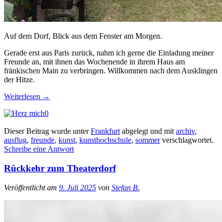
Auf dem Dorf, Blick aus dem Fenster am Morgen.
Gerade erst aus Paris zurück, nahm ich gerne die Einladung meiner
Freunde an, mit ihnen das Wochenende in ihrem Haus am
fränkischen Main zu verbringen. Willkommen nach dem Ausklingen
der Hitze.
Weiterlesen
→
0
Dieser Beitrag wurde unter
Frankfurt
abgelegt und mit
archiv
,
ausflug
,
freunde
,
kunst
,
kunsthochschule
,
sommer
verschlagwortet.
Schreibe eine Antwort
Rückkehr zum Theaterdorf
Veröffentlicht am
9. Juli 2025
von
Stefan B.