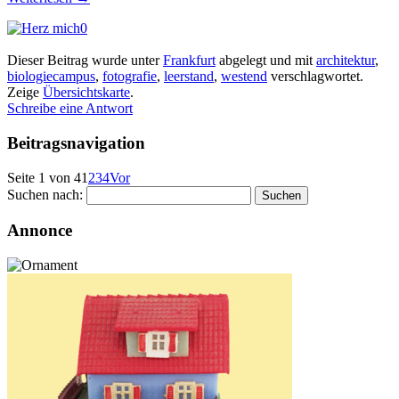
0
Dieser Beitrag wurde unter
Frankfurt
abgelegt und mit
architektur
,
biologiecampus
,
fotografie
,
leerstand
,
westend
verschlagwortet.
Zeige
Übersichtskarte
.
Schreibe eine Antwort
Beitragsnavigation
Seite 1 von 4
1
2
3
4
Vor
Suchen nach:
Annonce