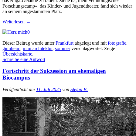
das Buga-Gelände zu radeln. Siehe da, mein »ethnologisches
Forschungscamp«, das Kinder- und Jugendtheater, fand sich wieder
an seinem angestammten Platz.
Weiterlesen
→
0
Dieser Beitrag wurde unter
Frankfurt
abgelegt und mit
fotografie
,
ginnheim
,
mini architektur
,
sommer
verschlagwortet.
Zeige
Übersichtskarte
.
Schreibe eine Antwort
Fortschritt der Sukzession am ehemaligen
Biocampus
Veröffentlicht am
11. Juli 2025
von
Stefan B.